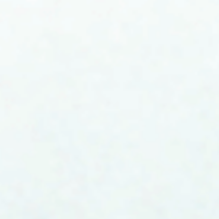
新闻动态 News
我院高质量需求项目突击队赴丰顺县丰良镇开展三下乡实践
资源与环境学院“扶耘青年突击队”赴丰顺开展暑期三下乡实践
资源与环境学院参加高等学校“环境工程原理”课程教学与资源建设交
走进“天眼”探气象，砥砺地科报国心 ——资源与环境学院师生参观
我院科技特派员靶向服务新兴车岗镇产业发展
资源与环境学院为2026届毕业生上最后一堂思政课
送种子、教技术——云城区思劳镇特派员推进果园夏种绿肥生态种植
资源与环境学院举办环保时装秀暨毕业晚会